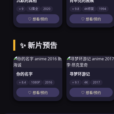
沉默的真相
肖申克的救赎
⭐ 9
12集全
2020
⭐ 9.8
4K修复
1994
♡ 想看/预约
♡ 想看/预约
✨ 新片预告
你的名字
寻梦环游记
⭐ 8.4
1080P
2016
⭐ 9.1
4K
2017
♡ 想看/预约
♡ 想看/预约