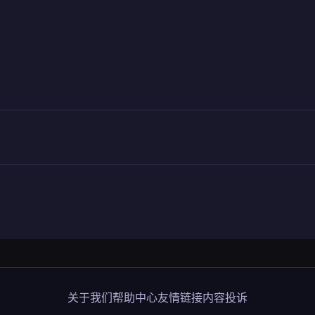
关于我们
帮助中心
友情链接
内容投诉