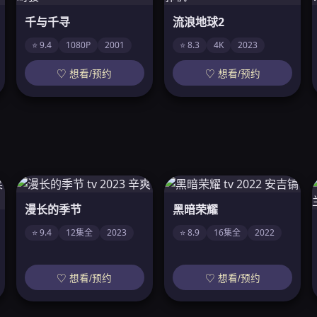
千与千寻
流浪地球2
⭐ 9.4
1080P
2001
⭐ 8.3
4K
2023
♡ 想看/预约
♡ 想看/预约
漫长的季节
黑暗荣耀
⭐ 9.4
12集全
2023
⭐ 8.9
16集全
2022
♡ 想看/预约
♡ 想看/预约