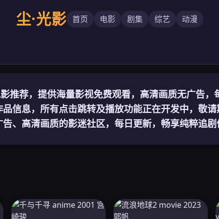
尘·光影
首页
电影
剧集
综艺
动漫
电影推荐，提供海量影视免费观看，高清画质无广告，
作品信息，所有点击跳转及播放功能正在开发中，敬请
广告、高清画质的影迷社区，每日更新，畅享纯粹追剧