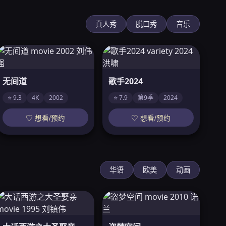
真人秀
脱口秀
音乐
无间道
歌手2024
⭐ 9.3
4K
2002
⭐ 7.9
第9季
2024
♡ 想看/预约
♡ 想看/预约
华语
欧美
动画