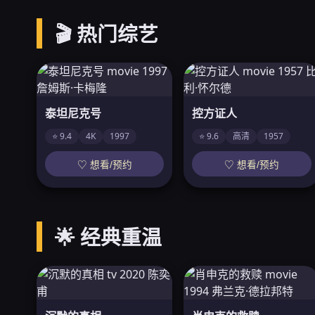
🎬 热门综艺
泰坦尼克号
控方证人
⭐ 9.4
4K
1997
⭐ 9.6
高清
1957
♡ 想看/预约
♡ 想看/预约
🌟 经典重温