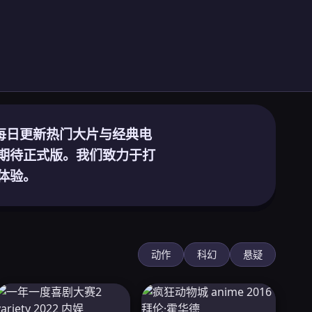
每日更新热门大片与经典电
期待正式版。我们致力于打
体验。
动作
科幻
悬疑