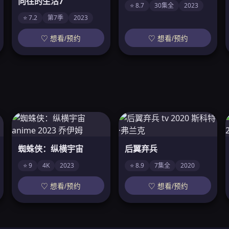
向往的生活7
⭐ 8.7
30集全
2023
⭐ 7.2
第7季
2023
♡ 想看/预约
♡ 想看/预约
蜘蛛侠：纵横宇宙
后翼弃兵
⭐ 9
4K
2023
⭐ 8.9
7集全
2020
♡ 想看/预约
♡ 想看/预约