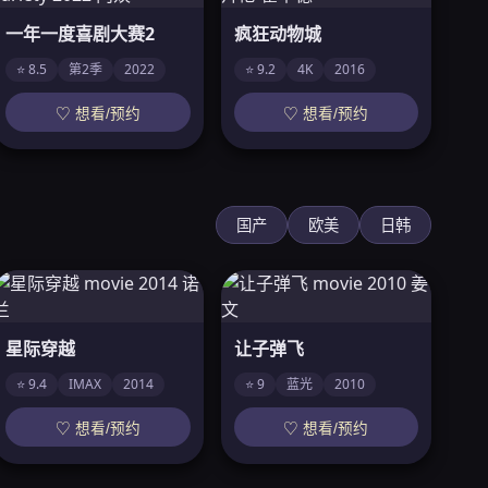
一年一度喜剧大赛2
疯狂动物城
⭐ 8.5
第2季
2022
⭐ 9.2
4K
2016
♡ 想看/预约
♡ 想看/预约
国产
欧美
日韩
星际穿越
让子弹飞
⭐ 9.4
IMAX
2014
⭐ 9
蓝光
2010
♡ 想看/预约
♡ 想看/预约